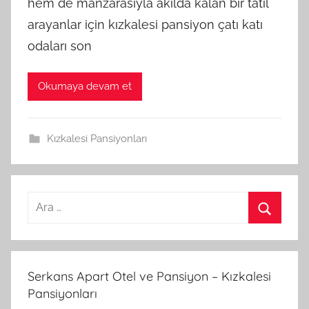
hem de manzarasıyla akılda kalan bir tatil
arayanlar için kızkalesi pansiyon çatı katı
odaları son
Okumaya devam et
Kızkalesi Pansiyonları
A
r
A
a
r
m
a
Serkans Apart Otel ve Pansiyon – Kızkalesi
a
Pansiyonları
: