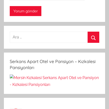
A
r
A
a
r
m
a
Serkans Apart Otel ve Pansiyon – Kızkalesi
a
Pansiyonları
: