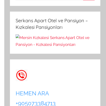
A
a
r
m
a
a
Serkans Apart Otel ve Pansiyon –
:
Kızkalesi Pansiyonları
HEMEN ARA
+905073384713