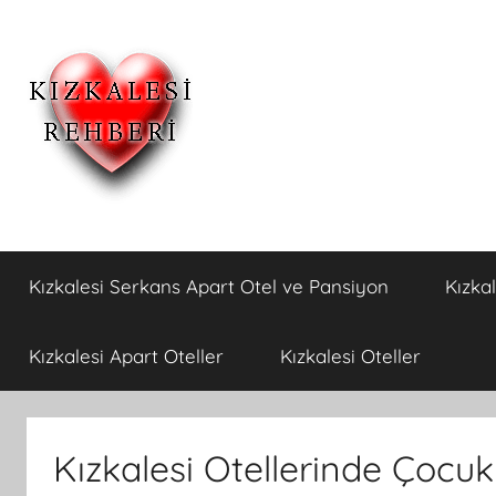
İçeriğe
atla
Kızkalesi
Kızkalesi
Ucuz
Kızkalesi Serkans Apart Otel ve Pansiyon
Kızka
Pansiyon,Otel
Otelleri
ve
Apart
ve
Kızkalesi Apart Oteller
Kızkalesi Oteller
Oteller
Kızkalesi
Kızkalesi Otellerinde Çoc
Pansiyonları