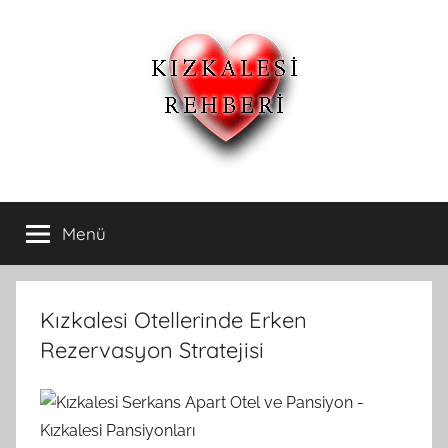
İçeriğe
atla
Kızkalesi
Kızkalesi
Ucuz
Menü
Otelleri
Pansiyon,Otel
ve
Apart
ve
Oteller
Kızkalesi Otellerinde Erken
Kızkalesi
Rezervasyon Stratejisi
Pansiyonları