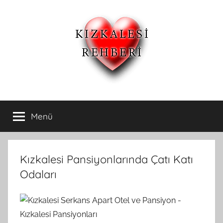
İçeriğe
atla
Kızkalesi
Kızkalesi
Ucuz
Menü
Otelleri
Pansiyon,Otel
ve
Apart
ve
Oteller
Kızkalesi Pansiyonlarında Çatı Katı
Kızkalesi
Odaları
Pansiyonları