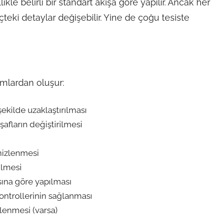
kle belirli bir standart akışa göre yapılır. Ancak her
çteki detaylar değişebilir. Yine de çoğu tesiste
ımlardan oluşur:
şekilde uzaklaştırılması
şafların değiştirilmesi
mizlenmesi
ilmesi
asına göre yapılması
kontrollerinin sağlanması
ilenmesi (varsa)