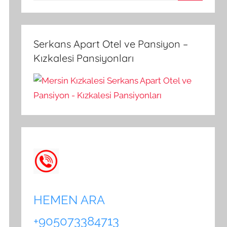
A
a
r
m
a
a
Serkans Apart Otel ve Pansiyon –
:
Kızkalesi Pansiyonları
HEMEN ARA
+905073384713