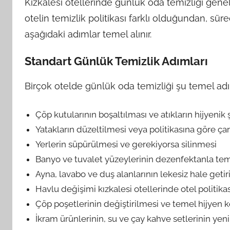
Kızkalesi otellerinde günlük oda temizliği genelli
otelin temizlik politikası farklı olduğundan, süre
aşağıdaki adımlar temel alınır.
Standart Günlük Temizlik Adımları
Birçok otelde günlük oda temizliği şu temel ad
Çöp kutularının boşaltılması ve atıkların hijyenik 
Yatakların düzeltilmesi veya politikasına göre çar
Yerlerin süpürülmesi ve gerekiyorsa silinmesi
Banyo ve tuvalet yüzeylerinin dezenfektanla te
Ayna, lavabo ve duş alanlarının lekesiz hale getir
Havlu değişimi kızkalesi otellerinde otel politik
Çöp poşetlerinin değiştirilmesi ve temel hijyen 
İkram ürünlerinin, su ve çay kahve setlerinin yen