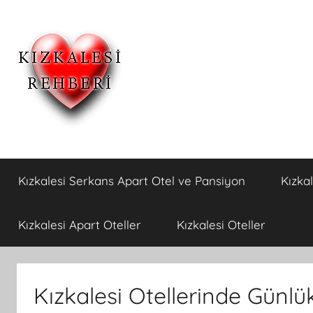
İçeriğe
atla
Kızkalesi
Kızkalesi
Ucuz
Kızkalesi Serkans Apart Otel ve Pansiyon
Kızka
Pansiyon,Otel
Otelleri
ve
Apart
ve
Kızkalesi Apart Oteller
Kızkalesi Oteller
Oteller
Kızkalesi
Kızkalesi Otellerinde Günlü
Pansiyonları