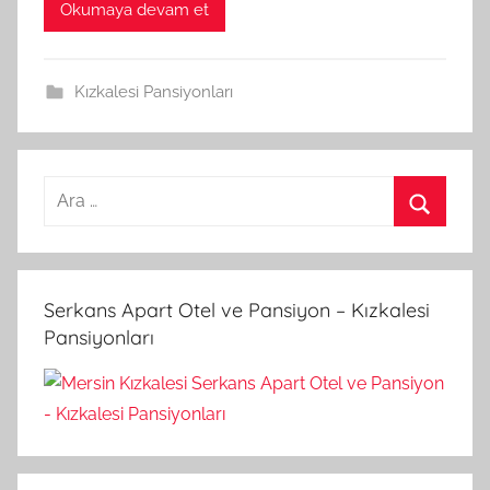
Okumaya devam et
Kızkalesi Pansiyonları
A
r
A
a
r
m
a
Serkans Apart Otel ve Pansiyon – Kızkalesi
a
Pansiyonları
: