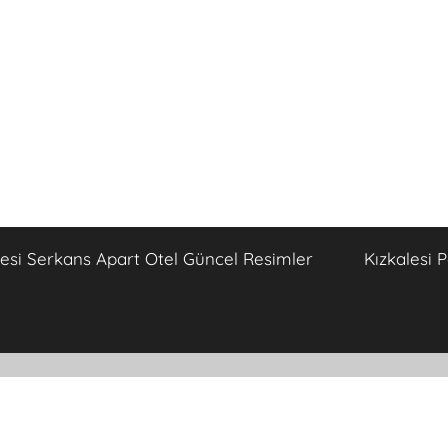
lesi Serkans Apart Otel Güncel Resimler
Kızkalesi 