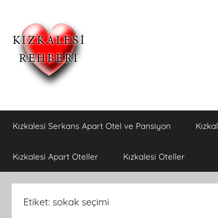
İçeriğe
atla
Kızkalesi
Kızkalesi
Ucuz
Kızkalesi Serkans Apart Otel ve Pansiyon
Kızka
Pansiyon,Otel
Otelleri
ve
Apart
ve
Kızkalesi Apart Oteller
Kızkalesi Oteller
Oteller
Kızkalesi
Etiket:
sokak seçimi
Pansiyonları