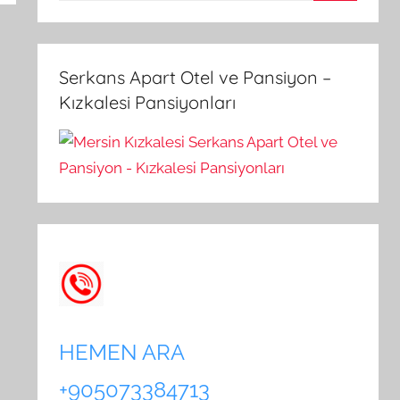
A
a
r
m
a
a
Serkans Apart Otel ve Pansiyon –
:
Kızkalesi Pansiyonları
HEMEN ARA
+905073384713