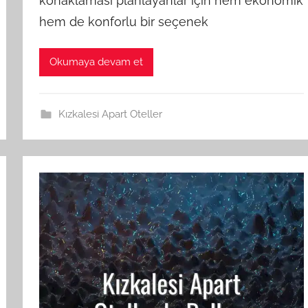
konaklaması planlayanlar için hem ekonomik
hem de konforlu bir seçenek
Okumaya devam et
Kızkalesi Apart Oteller