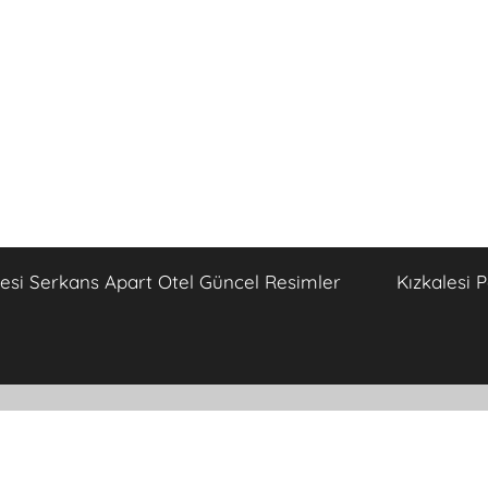
lesi Serkans Apart Otel Güncel Resimler
Kızkalesi 