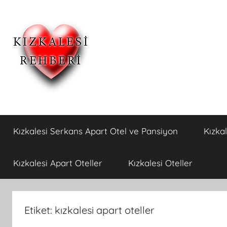
İçeriğe
atla
Kızkalesi
Kızkalesi
Ucuz
Kızkalesi Serkans Apart Otel ve Pansiyon
Kızka
Pansiyon,Otel
Otelleri
ve
Apart
ve
Kızkalesi Apart Oteller
Kızkalesi Oteller
Oteller
Kızkalesi
Etiket:
kızkalesi apart oteller
Pansiyonları