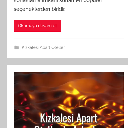
konaklama imkânı sunan en popüler
seçeneklerden biridir.
Okumaya devam et
Kızkalesi Apart Oteller