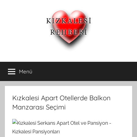
İçeriğe
atla
Kızkalesi
Kızkalesi
Ucuz
Menü
Otelleri
Pansiyon,Otel
ve
Apart
ve
Oteller
Kızkalesi Apart Otellerde Balkon
Kızkalesi
Manzarası Seçimi
Pansiyonları