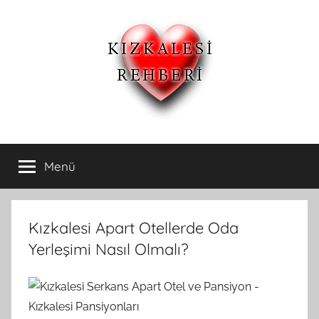
İçeriğe
atla
Kızkalesi
Kızkalesi
Ucuz
Menü
Otelleri
Pansiyon,Otel
ve
Apart
ve
Oteller
Kızkalesi Apart Otellerde Oda
Kızkalesi
Yerleşimi Nasıl Olmalı?
Pansiyonları