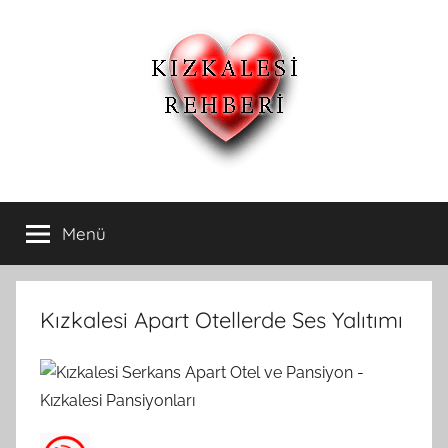
İçeriğe
atla
Kızkalesi
Kızkalesi
Ucuz
Menü
Otelleri
Pansiyon,Otel
ve
Apart
ve
Oteller
Kızkalesi Apart Otellerde Ses Yalıtımı
Kızkalesi
Pansiyonları