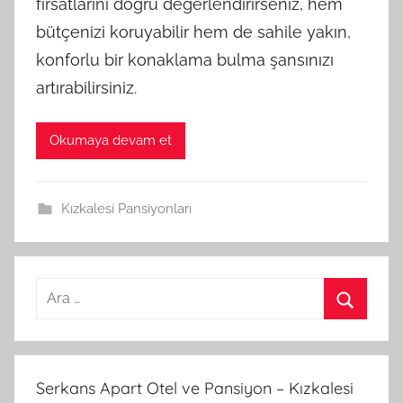
fırsatlarını doğru değerlendirirseniz, hem
bütçenizi koruyabilir hem de sahile yakın,
konforlu bir konaklama bulma şansınızı
artırabilirsiniz.
Okumaya devam et
Kızkalesi Pansiyonları
A
r
A
a
r
m
a
Serkans Apart Otel ve Pansiyon – Kızkalesi
a