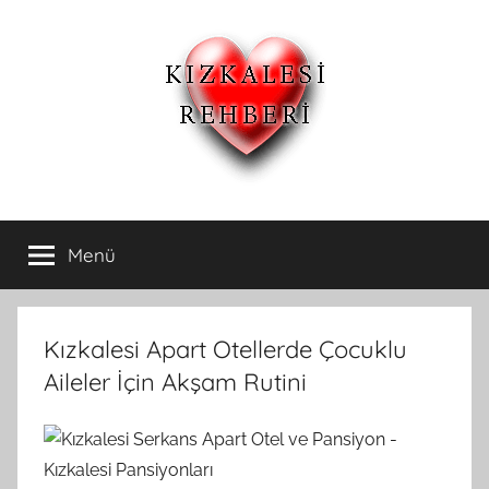
İçeriğe
atla
Kızkalesi
Kızkalesi
Ucuz
Menü
Otelleri
Pansiyon,Otel
ve
Apart
ve
Oteller
Kızkalesi Apart Otellerde Çocuklu
Kızkalesi
Aileler İçin Akşam Rutini
Pansiyonları