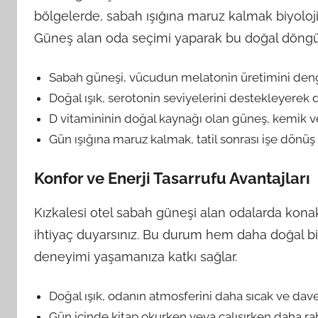
bölgelerde, sabah ışığına maruz kalmak biyolojik 
Güneş alan oda seçimi yaparak bu doğal döngü
Sabah güneşi, vücudun melatonin üretimini denge
Doğal ışık, serotonin seviyelerini destekleyerek d
D vitamininin doğal kaynağı olan güneş, kemik ve 
Gün ışığına maruz kalmak, tatil sonrası işe dönüş s
Konfor ve Enerji Tasarrufu Avantajları
Kızkalesi otel sabah güneşi alan odalarda kon
ihtiyaç duyarsınız. Bu durum hem daha doğal b
deneyimi yaşamanıza katkı sağlar.
Doğal ışık, odanın atmosferini daha sıcak ve davet
Gün içinde kitap okurken veya çalışırken daha raha