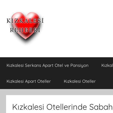
İçeriğe
atla
Kızkalesi
Kızkalesi
Ucuz
Kızkalesi Serkans Apart Otel ve Pansiyon
Kızka
Pansiyon,Otel
Otelleri
ve
Apart
ve
Kızkalesi Apart Oteller
Kızkalesi Oteller
Oteller
Kızkalesi
Kızkalesi Otellerinde Saba
Pansiyonları