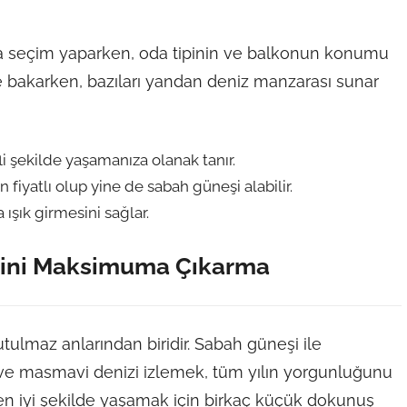
nda seçim yaparken, oda tipinin ve balkonun konumu
ze bakarken, bazıları yandan deniz manzarası sunar
i şekilde yaşamanıza olanak tanır.
iyatlı olup yine de sabah güneşi alabilir.
ışık girmesini sağlar.
mini Maksimuma Çıkarma
utulmaz anlarından biridir. Sabah güneşi ile
i ve masmavi denizi izlemek, tüm yılın yorgunluğunu
en iyi şekilde yaşamak için birkaç küçük dokunuş