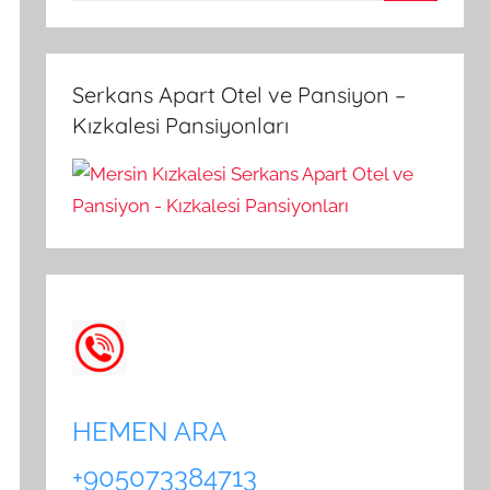
A
a
r
m
a
a
Serkans Apart Otel ve Pansiyon –
:
Kızkalesi Pansiyonları
HEMEN ARA
+905073384713