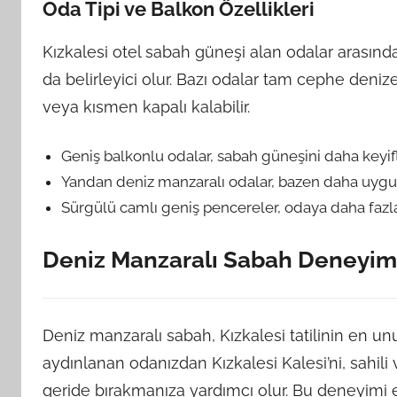
Oda Tipi ve Balkon Özellikleri
Kızkalesi otel sabah güneşi alan odalar arası
da belirleyici olur. Bazı odalar tam cephe deni
veya kısmen kapalı kalabilir.
Geniş balkonlu odalar, sabah güneşini daha keyifl
Yandan deniz manzaralı odalar, bazen daha uygun f
Sürgülü camlı geniş pencereler, odaya daha fazla 
Deniz Manzaralı Sabah Deneyi
Deniz manzaralı sabah, Kızkalesi tatilinin en un
aydınlanan odanızdan Kızkalesi Kalesi’ni, sahil
geride bırakmanıza yardımcı olur. Bu deneyimi 