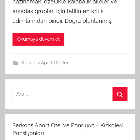
hazırlamak, özellikle kalabalık aileler ve
arkadaş grupları için tatilin en kritik
adımlarından biridir. Doğru planlanmış
Okumaya devam et
Kızkalesi Apart Oteller
A
r
A
a
r
m
a
Serkans Apart Otel ve Pansiyon – Kızkalesi
a
Pansiyonları
: