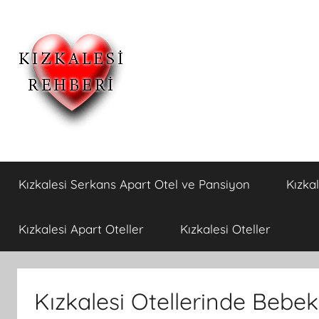
İçeriğe
atla
Kızkalesi
Kızkalesi
Ucuz
Kızkalesi Serkans Apart Otel ve Pansiyon
Kızka
Pansiyon,Otel
Otelleri
ve
Apart
ve
Kızkalesi Apart Oteller
Kızkalesi Oteller
Oteller
Kızkalesi
Kızkalesi Otellerinde Bebek
Pansiyonları