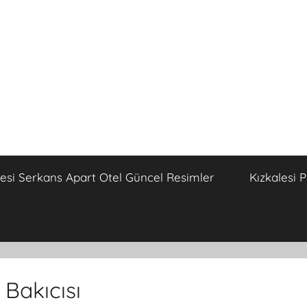
lesi Serkans Apart Otel Güncel Resimler
Kızkalesi 
 Bakıcısı