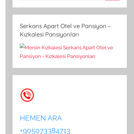
A
a
r
m
a
a
Serkans Apart Otel ve Pansiyon –
:
Kızkalesi Pansiyonları
HEMEN ARA
+905073384713