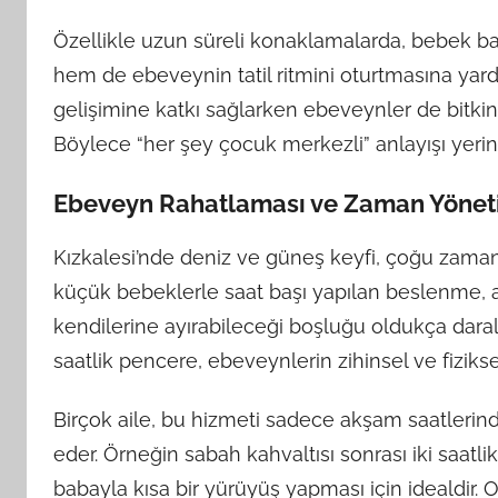
Özellikle uzun süreli konaklamalarda, bebek b
hem de ebeveynin tatil ritmini oturtmasına yardı
gelişimine katkı sağlarken ebeveynler de bitkin
Böylece “her şey çocuk merkezli” anlayışı yerini “
Ebeveyn Rahatlaması ve Zaman Yönet
Kızkalesi’nde deniz ve güneş keyfi, çoğu zaman
küçük bebeklerle saat başı yapılan beslenme, al
kendilerine ayırabileceği boşluğu oldukça daralt
saatlik pencere, ebeveynlerin zihinsel ve fiziks
Birçok aile, bu hizmeti sadece akşam saatlerind
eder. Örneğin sabah kahvaltısı sonrası iki saatli
babayla kısa bir yürüyüş yapması için idealdir.