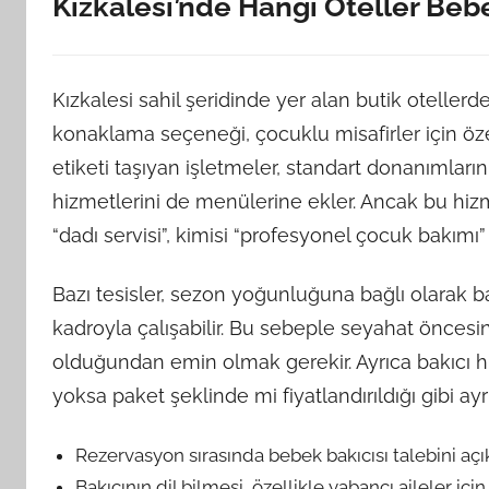
Kızkalesi’nde Hangi Oteller Beb
Kızkalesi sahil şeridinde yer alan butik oteller
konaklama seçeneği, çocuklu misafirler için özel 
etiketi taşıyan işletmeler, standart donanımları
hizmetlerini de menülerine ekler. Ancak bu hizmet
“dadı servisi”, kimisi “profesyonel çocuk bakımı”
Bazı tesisler, sezon yoğunluğuna bağlı olarak bakıc
kadroyla çalışabilir. Bu sebeple seyahat öncesin
olduğundan emin olmak gerekir. Ayrıca bakıcı hi
yoksa paket şeklinde mi fiyatlandırıldığı gibi ay
Rezervasyon sırasında bebek bakıcısı talebini açıkç
Bakıcının dil bilmesi, özellikle yabancı aileler içi