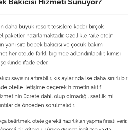
ek Bakıcısı Hizmeti Sunuyor?
den daha büyük resort tesislere kadar birçok
paketler hazırlamaktadır. Özellikle “aile oteli”
nın yanı sıra bebek bakıcısı ve çocuk bakım
 her otelde farklı biçimde adlandırılabilir; kimisi
 şeklinde ifade eder.
ı sayısını artırabilir, kış aylarında ise daha sınırlı bir
de otelle iletişime geçerek hizmetin aktif
zmetinin ücrete dahil olup olmadığı, saatlik mi
rıntılar da önceden sorulmalıdır.
a belirtmek, otele gerekli hazırlıkları yapma fırsatı verir.
n önemli bir kriterdir; Türkçe dışında İngilizce ya da