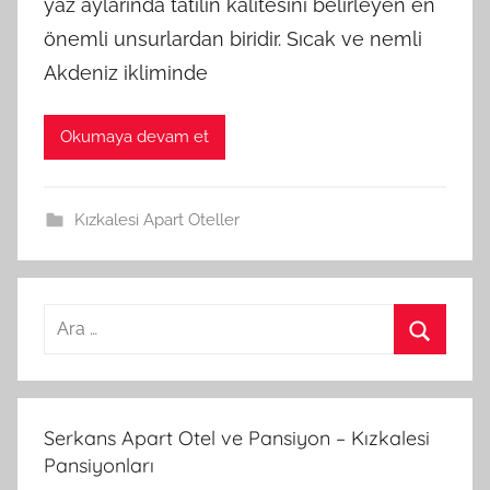
yaz aylarında tatilin kalitesini belirleyen en
önemli unsurlardan biridir. Sıcak ve nemli
Akdeniz ikliminde
Okumaya devam et
Kızkalesi Apart Oteller
A
r
A
a
r
m
a
Serkans Apart Otel ve Pansiyon – Kızkalesi
a
Pansiyonları
: