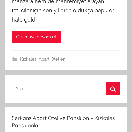
manzara hem de mahremiyet arayan
tatilciler için son yıllarda oldukça popüler
hale geldi.
Okumaya devam et
Kızkalesi Apart Oteller
A
r
A
a
r
m
a
Serkans Apart Otel ve Pansiyon – Kızkalesi
a
Pansiyonları
: