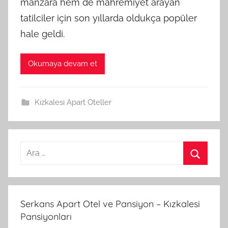
manzara hem de mahremiyet arayan
tatilciler için son yıllarda oldukça popüler
hale geldi.
Okumaya devam et
Kızkalesi Apart Oteller
A
r
A
a
r
m
a
Serkans Apart Otel ve Pansiyon – Kızkalesi
a
Pansiyonları
: