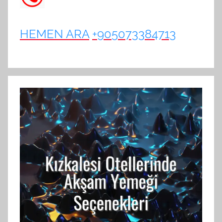
HEMEN ARA
+905073384713