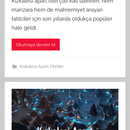
Kızkalesi apart otel çatı katı daireleri, hem
manzara hem de mahremiyet arayan
tatilciler için son yıllarda oldukça popüler
hale geldi.
Okumaya devam et
Kızkalesi Apart Oteller