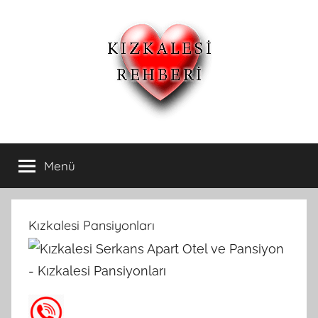
İçeriğe
atla
Kızkalesi
Kızkalesi
Ucuz
Menü
Otelleri
Pansiyon,Otel
ve
Apart
ve
Oteller
Kızkalesi Pansiyonları
Kızkalesi
Pansiyonları