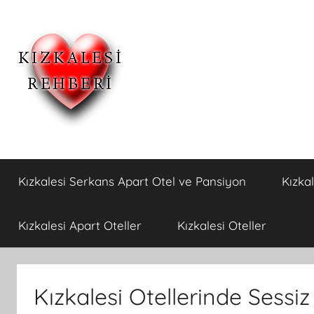
İçeriğe
atla
Kızkalesi
Kızkalesi
Ucuz
Kızkalesi Serkans Apart Otel ve Pansiyon
Kızka
Pansiyon,Otel
Otelleri
ve
Apart
ve
Kızkalesi Apart Oteller
Kızkalesi Oteller
Oteller
Kızkalesi
Kızkalesi Otellerinde Sessi
Pansiyonları