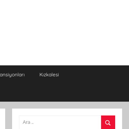
Pansiyonları
Kızkalesi
A
r