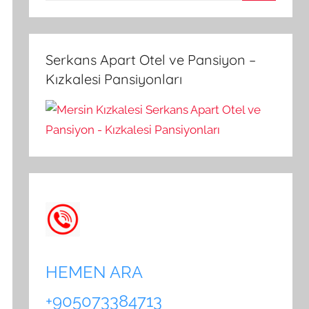
A
a
r
m
a
a
Serkans Apart Otel ve Pansiyon –
:
Kızkalesi Pansiyonları
HEMEN ARA
+905073384713