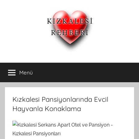
İçeriğe
atla
Kızkalesi
Kızkalesi
Ucuz
Menü
Otelleri
Pansiyon,Otel
ve
Apart
ve
Oteller
Kızkalesi Pansiyonlarında Evcil
Kızkalesi
Hayvanla Konaklama
Pansiyonları