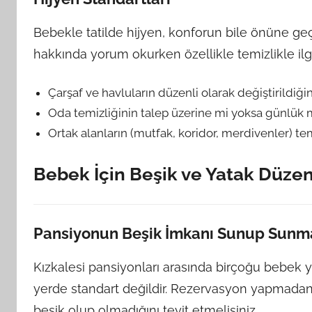
Bebekle tatilde hijyen, konforun bile önüne geçe
hakkında yorum okurken özellikle temizlikle ilg
Çarşaf ve havluların düzenli olarak değiştirildiğ
Oda temizliğinin talep üzerine mi yoksa günlük m
Ortak alanların (mutfak, koridor, merdivenler) te
Bebek İçin Beşik ve Yatak Düze
Pansiyonun Beşik İmkanı Sunup Sunm
Kızkalesi pansiyonları arasında birçoğu bebek 
yerde standart değildir. Rezervasyon yapmadan
beşik olup olmadığını teyit etmelisiniz.