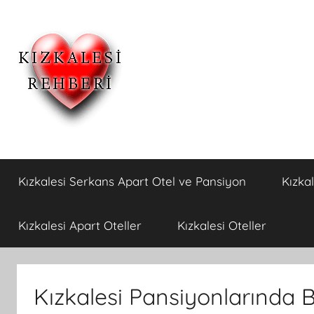
İçeriğe
atla
Kızkalesi
Kızkalesi
Ucuz
Kızkalesi Serkans Apart Otel ve Pansiyon
Kızka
Pansiyon,Otel
Otelleri
ve
Apart
ve
Kızkalesi Apart Oteller
Kızkalesi Oteller
Oteller
Kızkalesi
Kızkalesi Pansiyonlarında
Pansiyonları