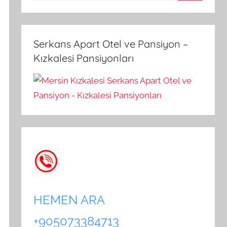
A
a
r
m
a
a
Serkans Apart Otel ve Pansiyon –
:
Kızkalesi Pansiyonları
HEMEN ARA
+905073384713