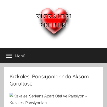
İçeriğe
atla
Kızkalesi
Kızkalesi
Ucuz
Menü
Otelleri
Pansiyon,Otel
ve
Apart
ve
Oteller
Kızkalesi Pansiyonlarında Akşam
Kızkalesi
Gürültüsü
Pansiyonları