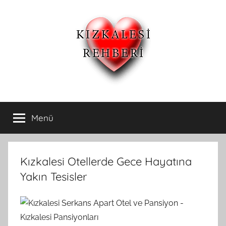
İçeriğe
atla
Kızkalesi
Kızkalesi
Ucuz
Menü
Otelleri
Pansiyon,Otel
ve
Apart
ve
Oteller
Kızkalesi Otellerde Gece Hayatına
Kızkalesi
Yakın Tesisler
Pansiyonları