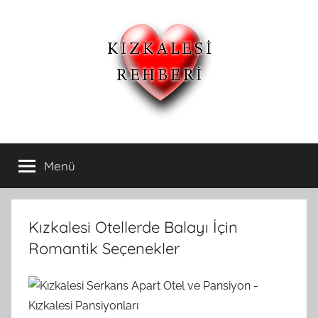
İçeriğe
atla
Kızkalesi
Kızkalesi
Ucuz
Menü
Otelleri
Pansiyon,Otel
ve
Apart
ve
Oteller
Kızkalesi Otellerde Balayı İçin
Kızkalesi
Romantik Seçenekler
Pansiyonları