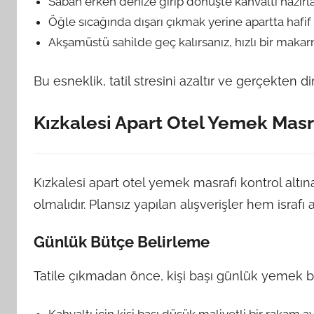
Sabah erken denize girip dönüşte kahvaltı hazırlay
Öğle sıcağında dışarı çıkmak yerine apartta hafif 
Akşamüstü sahilde geç kalırsanız, hızlı bir makarn
Bu esneklik, tatil stresini azaltır ve gerçekten d
Kızkalesi Apart Otel Yemek Masr
Kızkalesi apart otel yemek masrafı kontrol altı
olmalıdır. Plansız yapılan alışverişler hem israfı 
Günlük Bütçe Belirleme
Tatile çıkmadan önce, kişi başı günlük yemek b