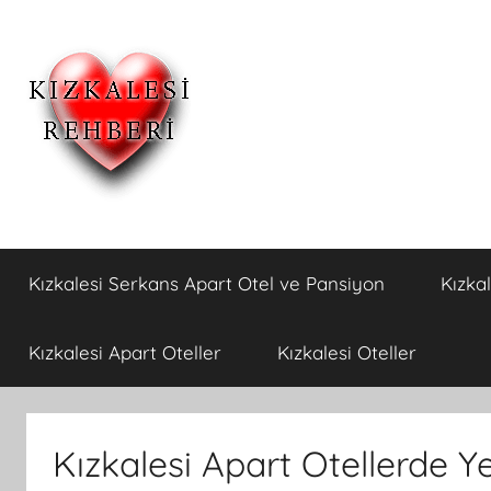
İçeriğe
atla
Kızkalesi
Kızkalesi
Ucuz
Kızkalesi Serkans Apart Otel ve Pansiyon
Kızka
Pansiyon,Otel
Otelleri
ve
Apart
ve
Kızkalesi Apart Oteller
Kızkalesi Oteller
Oteller
Kızkalesi
Kızkalesi Apart Otellerde Ye
Pansiyonları