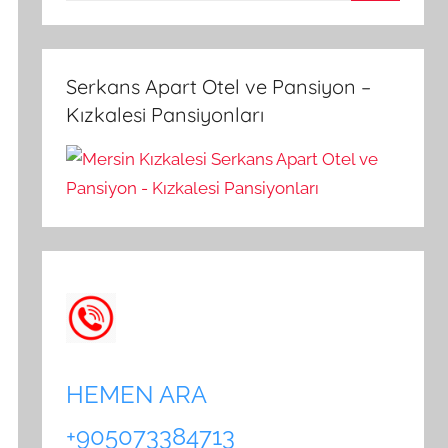
A
a
r
m
a
a
Serkans Apart Otel ve Pansiyon –
:
Kızkalesi Pansiyonları
HEMEN ARA
+905073384713