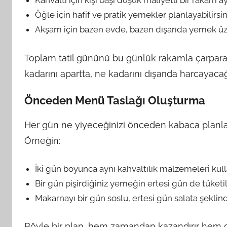
Kahvaltı için kişi başı düşük maliyetli bir rakam ayı
Öğle için hafif ve pratik yemekler planlayabilirsin
Akşam için bazen evde, bazen dışarıda yemek üzer
Toplam tatil gününü bu günlük rakamla çarparak
kadarını apartta, ne kadarını dışarıda harcayacağ
Önceden Menü Taslağı Oluşturma
Her gün ne yiyeceğinizi önceden kabaca planlamak
Örneğin:
İki gün boyunca aynı kahvaltılık malzemeleri kull
Bir gün pişirdiğiniz yemeğin ertesi gün de tüketil
Makarnayı bir gün soslu, ertesi gün salata şeklind
Böyle bir plan, hem zamandan kazandırır hem de