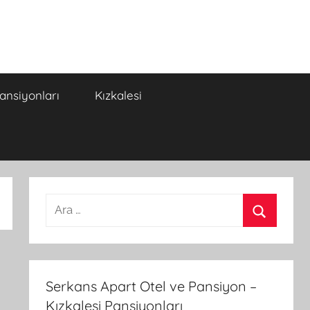
Pansiyonları
Kızkalesi
A
r
A
a
r
m
a
a
Serkans Apart Otel ve Pansiyon –
:
Kızkalesi Pansiyonları