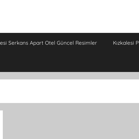
lesi Serkans Apart Otel Güncel Resimler
Kızkalesi 