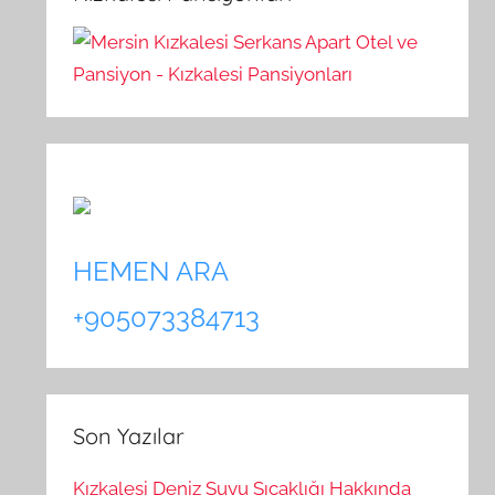
HEMEN ARA
+905073384713
Son Yazılar
Kızkalesi Deniz Suyu Sıcaklığı Hakkında