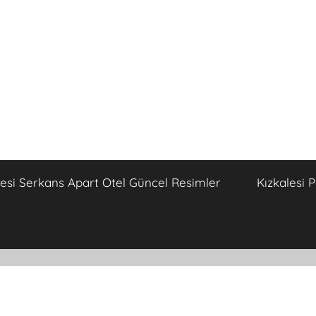
lesi Serkans Apart Otel Güncel Resimler
Kızkalesi 