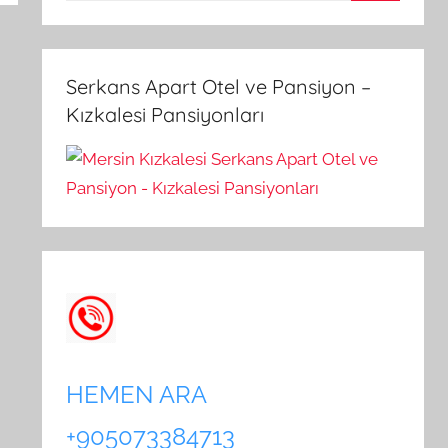
A
a
r
m
a
a
Serkans Apart Otel ve Pansiyon –
:
Kızkalesi Pansiyonları
HEMEN ARA
+905073384713