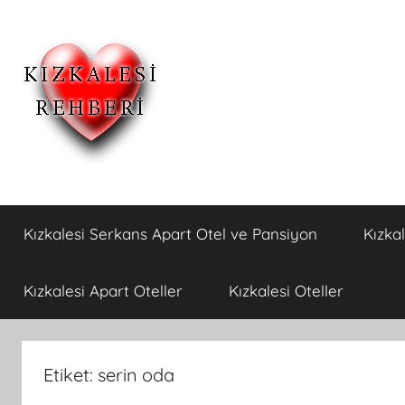
İçeriğe
atla
Kızkalesi
Kızkalesi
Ucuz
Kızkalesi Serkans Apart Otel ve Pansiyon
Kızka
Pansiyon,Otel
Otelleri
ve
Apart
ve
Kızkalesi Apart Oteller
Kızkalesi Oteller
Oteller
Kızkalesi
Etiket:
serin oda
Pansiyonları