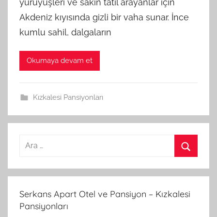
yürüyüşleri ve sakin tatil arayanlar için
Akdeniz kıyısında gizli bir vaha sunar. İnce
kumlu sahil, dalgaların
Okumaya devam et
Kızkalesi Pansiyonları
A
r
A
a
r
m
a
Serkans Apart Otel ve Pansiyon – Kızkalesi
a
Pansiyonları
: