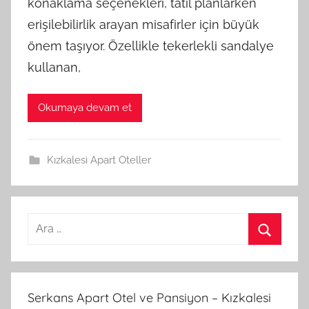
konaklama seçenekleri, tatil planlarken
erişilebilirlik arayan misafirler için büyük
önem taşıyor. Özellikle tekerlekli sandalye
kullanan,
Okumaya devam et
Kızkalesi Apart Oteller
A
r
A
a
r
m
a
Serkans Apart Otel ve Pansiyon – Kızkalesi
a