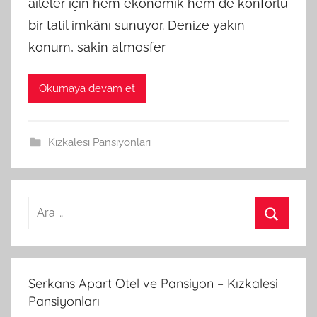
aileler için hem ekonomik hem de konforlu
bir tatil imkânı sunuyor. Denize yakın
konum, sakin atmosfer
Okumaya devam et
Kızkalesi Pansiyonları
A
r
A
a
r
m
a
Serkans Apart Otel ve Pansiyon – Kızkalesi
a
Pansiyonları
: