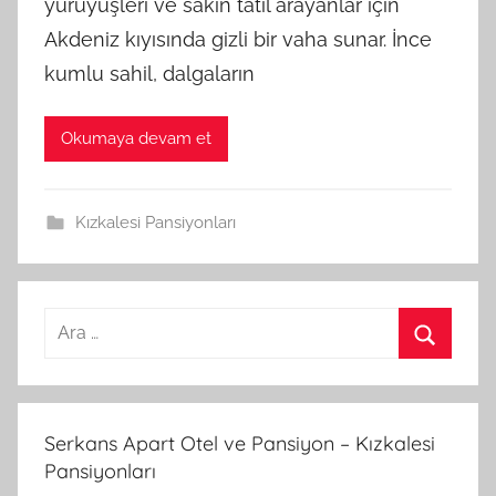
yürüyüşleri ve sakin tatil arayanlar için
Akdeniz kıyısında gizli bir vaha sunar. İnce
kumlu sahil, dalgaların
Okumaya devam et
Kızkalesi Pansiyonları
A
r
A
a
r
m
a
Serkans Apart Otel ve Pansiyon – Kızkalesi
a
Pansiyonları
: