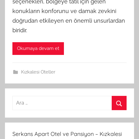
seçenekleri, bölgeye tatil için gelen
konukların konforunu ve damak zevkini
doğrudan etkileyen en önemli unsurlardan
biridir.
Okumaya devam et
Kızkalesi Oteller
A
r
A
a
r
m
a
Serkans Apart Otel ve Pansiyon – Kızkalesi
a