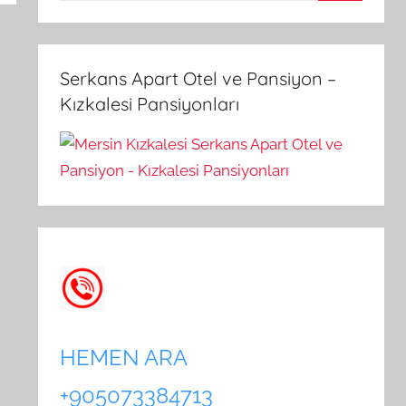
A
a
r
m
a
a
Serkans Apart Otel ve Pansiyon –
:
Kızkalesi Pansiyonları
HEMEN ARA
+905073384713