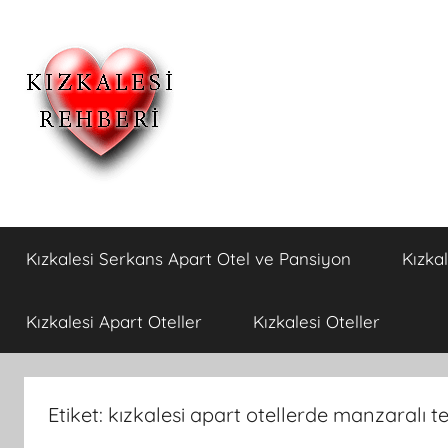
İçeriğe
atla
Kızkalesi
Kızkalesi
Ucuz
Kızkalesi Serkans Apart Otel ve Pansiyon
Kızka
Pansiyon,Otel
Otelleri
ve
Apart
ve
Kızkalesi Apart Oteller
Kızkalesi Oteller
Oteller
Kızkalesi
Etiket:
kızkalesi apart otellerde manzaralı t
Pansiyonları