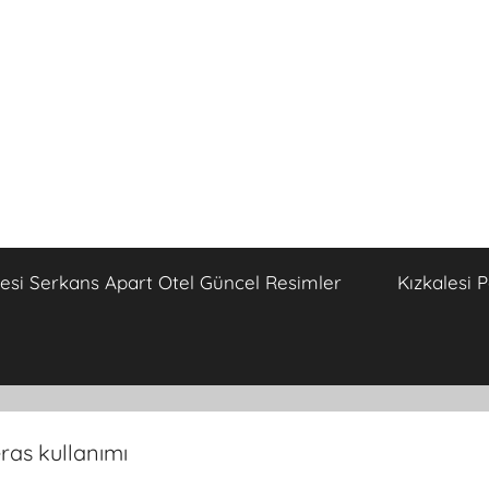
lesi Serkans Apart Otel Güncel Resimler
Kızkalesi 
eras kullanımı