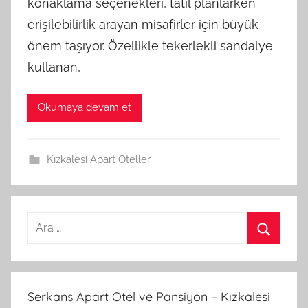
konaklama seçenekleri, tatil planlarken
erişilebilirlik arayan misafirler için büyük
önem taşıyor. Özellikle tekerlekli sandalye
kullanan,
Okumaya devam et
Kızkalesi Apart Oteller
A
r
A
a
r
m
a
Serkans Apart Otel ve Pansiyon – Kızkalesi
a