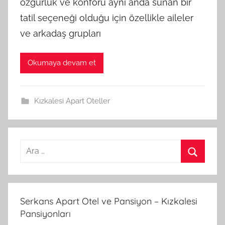
özgürlük ve konforu aynı anda sunan bir
tatil seçeneği olduğu için özellikle aileler
ve arkadaş grupları
Okumaya devam et
Kızkalesi Apart Oteller
A
r
A
a
r
m
a
Serkans Apart Otel ve Pansiyon – Kızkalesi
a
Pansiyonları
: