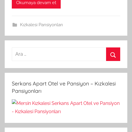
Okumaya devam et
Kızkalesi Pansiyonları
A
r
A
a
r
m
a
Serkans Apart Otel ve Pansiyon – Kızkalesi
a
Pansiyonları
: