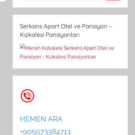
A
a
r
m
a
a
Serkans Apart Otel ve Pansiyon –
:
Kızkalesi Pansiyonları
HEMEN ARA
+905073384713