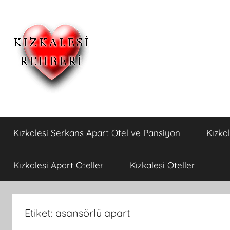
İçeriğe
atla
Kızkalesi
Kızkalesi
Ucuz
Kızkalesi Serkans Apart Otel ve Pansiyon
Kızka
Pansiyon,Otel
Otelleri
ve
Apart
ve
Kızkalesi Apart Oteller
Kızkalesi Oteller
Oteller
Kızkalesi
Etiket:
asansörlü apart
Pansiyonları