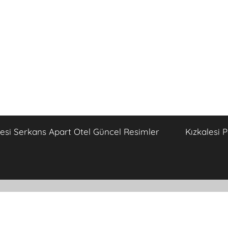
lesi Serkans Apart Otel Güncel Resimler
Kızkalesi 