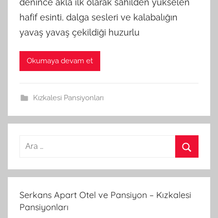
denince akla ilk olarak sahilden yükselen
hafif esinti, dalga sesleri ve kalabalığın
yavaş yavaş çekildiği huzurlu
Okumaya devam et
Kızkalesi Pansiyonları
A
r
A
a
r
m
a
Serkans Apart Otel ve Pansiyon – Kızkalesi
a
Pansiyonları
: