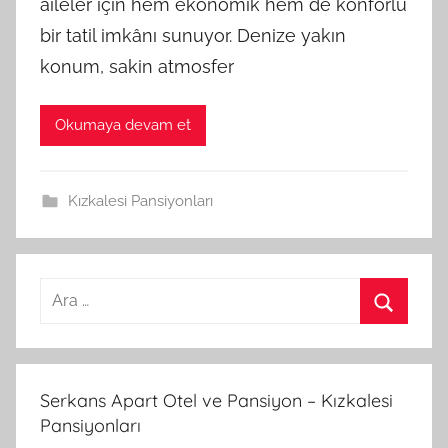
aileler için hem ekonomik hem de konforlu
bir tatil imkânı sunuyor. Denize yakın
konum, sakin atmosfer
Okumaya devam et
Kızkalesi Pansiyonları
A
r
A
a
r
m
a
Serkans Apart Otel ve Pansiyon – Kızkalesi
a
Pansiyonları
: