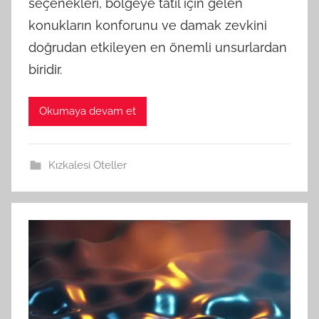
seçenekleri, bölgeye tatil için gelen
konukların konforunu ve damak zevkini
doğrudan etkileyen en önemli unsurlardan
biridir.
Okumaya devam et
Kızkalesi Oteller