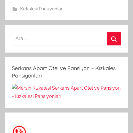
Kızkalesi Pansiyonları
A
r
A
a
r
m
a
Serkans Apart Otel ve Pansiyon – Kızkalesi
a
Pansiyonları
: