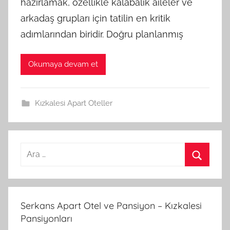
hazırlamak, özellikle kalabalık aileler ve
arkadaş grupları için tatilin en kritik
adımlarından biridir. Doğru planlanmış
Okumaya devam et
Kızkalesi Apart Oteller
A
r
A
a
r
m
a
Serkans Apart Otel ve Pansiyon – Kızkalesi
a
Pansiyonları
: